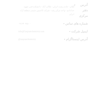
آدرس
گیلان - جاده رشت انزلی - طالب آباد - دانشکده فنی شهید
دفتر
خدادادی - واحد مرکز رشد - شرکت کاسپین شیمی منطقه آزاد
انزلی
مرکزی
شماره های تماس
۰۹۱۲۴۰۴۵۱۰۰
ایمیل شرکت
info@Caspianchemistry.com
آدرس اینستاگرام
caspianchemistry@