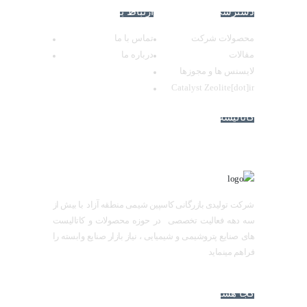
دسترسی سریع
ارتباط با ما
محصولات شرکت
تماس با ما
مقالات
درباره ما
لایسنس ها و مجوزها
Catalyst Zeolite[dot]ir
کاتالیست های پر
فروش
شرکت تولیدی بازرگانی کاسپین شیمی منطقه آزاد با بیش از
سه دهه فعالیت تخصصی در حوزه محصولات و کاتالیست
های صنایع پتروشیمی و شیمیایی ، نیاز بازار صنایع وابسته را
فراهم مینماید
کجا هستیم؟