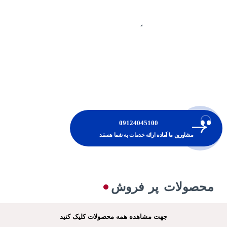
تولید سفارشی
کاتالیست ها ،
مولکولسیو ها و حالا
های تخصصی صنایع
نفت‌،گاز،پتروشیمی و
فولاد
09124045100
مشاورین ما آماده ارائه خدمات به شما هستند
محصولات پر فروش
جهت مشاهده همه محصولات کلیک کنید