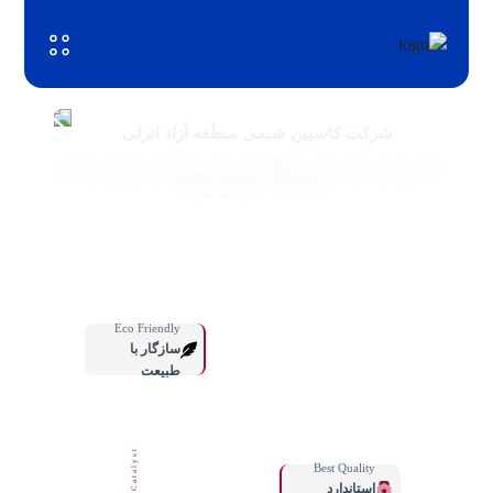
شرکت کاسپین شیمی منطقه آزاد انزلی
لابراتور تولید شفارشی انواع حلال ها و کاتالیست های خاص در صنعت
نفت‌‌،گاز،پتروشیمی،فولاد
Eco Friendly
سازگار با
طبیعت
Catalyst
Best Quality
استاندارد