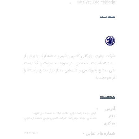
Catalyst Zeolite[dot]ir
کاتالیست های پر فروش
شرکت تولیدی بازرگانی کاسپین شیمی منطقه آزاد با بیش از
سه دهه فعالیت تخصصی در حوزه محصولات و کاتالیست
های صنایع پتروشیمی و شیمیایی ، نیاز بازار صنایع وابسته را
فراهم مینماید
کجا هستیم؟
آدرس
گیلان - جاده رشت انزلی - طالب آباد - دانشکده فنی شهید
دفتر
خدادادی - واحد مرکز رشد - شرکت کاسپین شیمی منطقه آزاد انزلی
مرکزی
شماره های تماس
۰۹۱۲۴۰۴۵۱۰۰