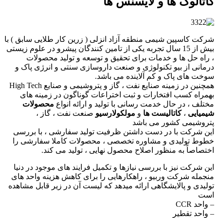
کاتالوگ ها و لایسنس ها
شرکت کاسپین شیمی منطقه آزاد انزلی ( زرین کار طلایی سابق ) با
بیش از 15 سال تجربه یکی از تامین کنندگان پیشرو در علوم زیستی
، راه حل ها و خدمات برای تحقیق و توسعه و تولید محصولات
درمانی از بیو تکنولوژی و صنعت داروسازی سنتی و انرژی پاک و
سوخت های پاک و کم آلاینده می باشد.
همچنین در زمینه صنایع نفت ، گاز و پتروشیمی و صنایع High Tech
بهمراه کسب افتخارات و ثبت اختراعات گوناگون در زمینه های
مختلف ، در حال خدمت رسانی با تولید و ارائه انواع
محصولات
شیمیایی
،
کاتالیست ها
و
مولکولارسیو
صنعت نفت ، گاز ،
پتروشیمی کشور می باشد
این شرکت با در دست داشتن ظرفیت تولید سفارشی ، با بررسی
خطوط تولیدی و مشاوره تخصصی ، محصولات کاملا سفارشی را
اختصاصاً به منظور اصلاح محصول نهایی ، تولید می کند.
این شرکت نیز با بررسی نیازها و تکمیل فرایند های موجود در دنیا
منجمله شرکت وربیو ، راهکارهایی را برای کاهش هزینه واحد های
تولیدی و پالایشگاهی ارائه میدهد که لیست آن در زیر قابل مشاهده
است
– واحد CCR
– واحد تقطیر